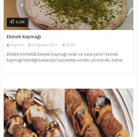
6.15K
Ekmek Kaymağı
Pirpirim
23 Ağustos 2017
13761
EKMEK KAYMAĞI Ekmek Kaymağı nedir ve nasıl yenir? Ekmek
kaymağı bilindiği kadarıyla Gaziantep ve Kilis yöresinde, bahar
ayların da keçi sütünün bol olduğu dönemde sütün dinlendirilerek
yüzeyinde oluşan kısmı olup yılın bu döneminde tü