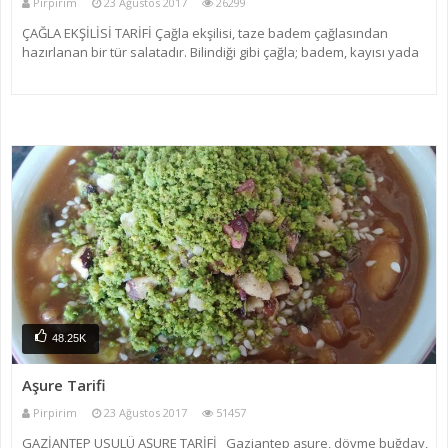
Pirpirim
23 Ağustos 2017
26299
ÇAĞLA EKŞİLİSİ TARİFİ Çağla ekşilisi, taze badem çağlasından
hazırlanan bir tür salatadır. Bilindiği gibi çağla; badem, kayısı yada
şekerparenin olgunlaşmamış halidir. İlkbaharın ilk aylarında, taze
badem çağlası pazar yerinde s
48.25K
Aşure Tarifi
Pirpirim
23 Ağustos 2017
51457
GAZİANTEP USULÜ AŞURE TARİFİ Gaziantep aşure, dövme buğday,