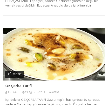
ET PAÇASI TARİFİ Et paçası, sadece Gaziantep yöresine özgü bir
yemek çeşidi değildir. Et paçası Anadolu da da iyi bilinen bir
yemektir. Et paçası salçalı, yoğurtlu veya sade olarak tüketilir.
Gaziantep yöresinde genellikle salçalı hazırl
58.13K
Öz Çorba Tarifi
Pirpirim
23 Ağustos 2017
66898
İçindekiler ÖZ ÇORBA TARİFİ Gaziantep’in has çorbası öz çorbası,
sadece Gaziantep yöresine özgü bir çorbadır. Öz çorba her ne