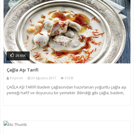
29.65K
Çağla Aşı Tarifi
Pirpirim
23 Ağustos 2017
31359
ÇAĞLA AŞI TARİFİ Badem çağlasından hazırlanan yoğurtlu çağla aşı
yemeği hafif ve doyurucu bir yemektir. Bilindiği gibi çağla; badem,
kayısı yada şekerparenin olgunlaşmamış halidir. Gaziantep
yöresine ait olan, çağla aşı mevsimsel b