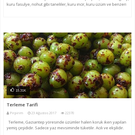
kuru fasulye, nohut gibi taneliler, kuru incir, kuru üzüm ve benzeri
kuruyemişlerin şekerle kaynatılmasıyla yapılan bir tür tatlı. Her
bölgenin kendine özel aşure tarifi old
15.31K
Terleme Tarifi
Pirpirim
23 Ağustos 2017
22370
Terleme, Gaziantep yöresinde üzümler halen koruk iken yapılan
yemiş çeşididir. Sadece yaz mevsiminde tüketilir. Acılı ve ekşilidir.
Yapım esnasında koruğun ekşi suyu çıktığı için tadı ekşi olur. Koruk: