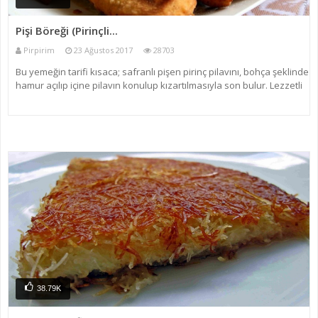
Pişi Böreği (Pirinçli...
Pirpirim
23 Ağustos 2017
28703
Bu yemeğin tarifi kısaca; safranlı pişen pirinç pilavını, bohça şeklinde
hamur açılıp içine pilavın konulup kızartılmasıyla son bulur. Lezzetli
olduğu kadar birazda eziyetli bir yemektir, doyurucudur. Yanında
yoğurtlu çorba tercih edilebil
38.79K