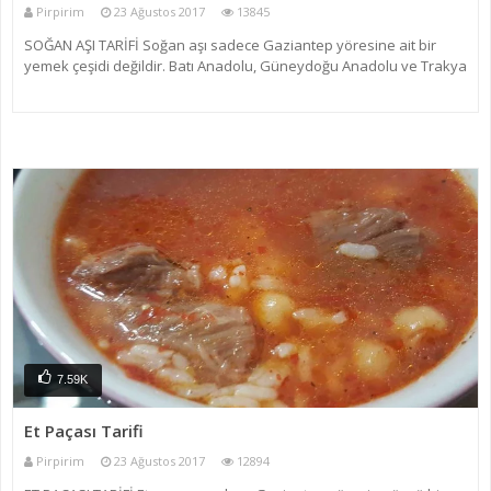
Pirpirim
23 Ağustos 2017
13845
SOĞAN AŞI TARİFİ Soğan aşı sadece Gaziantep yöresine ait bir
yemek çeşidi değildir. Batı Anadolu, Güneydoğu Anadolu ve Trakya
bölgesinde de tüketilen bir yemektir. Soğan aşı, isim olarak aynı olsa
da Gaziantep yöresine göre diğer bölgel
7.59K
Et Paçası Tarifi
Pirpirim
23 Ağustos 2017
12894