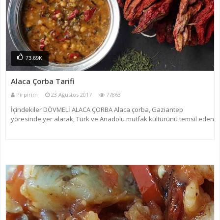
73.69K
Alaca Çorba Tarifi
Pirpirim
23 Ağustos 2017
77863
İçindekiler DÖVMELİ ALACA ÇORBA Alaca çorba, Gaziantep
yöresinde yer alarak, Türk ve Anadolu mutfak kültürünü temsil eden
değerlerden bir tanesidir. Kış hazırlığı olarak nitelendirilen stoklama,
kurutma, dondurma, konserve gibi muhafaz