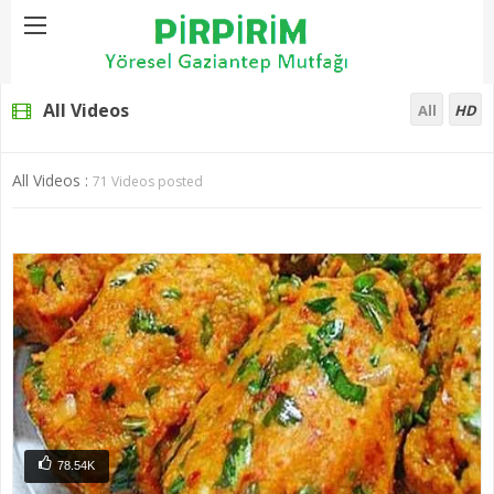
Home
Videolar
Page 2
All Videos
All
HD
All Videos :
71 Videos posted
78.54K