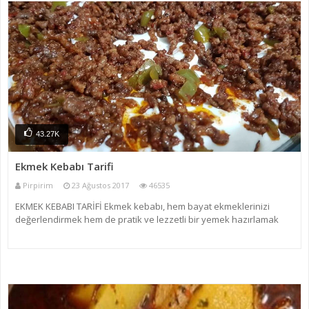
43.27K
Ekmek Kebabı Tarifi
Pirpirim
23 Ağustos 2017
46535
EKMEK KEBABI TARİFİ Ekmek kebabı, hem bayat ekmeklerinizi
değerlendirmek hem de pratik ve lezzetli bir yemek hazırlamak
isteyenler için ideal bir yemektir. Ancak kullanılacak ekmek bayat
olduğu halde pide cinsi, içi yumuşak olmayan bir ekmek tercih