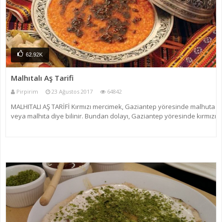
62.92K
Malhıtalı Aş Tarifi
Pirpirim
23 Ağustos 2017
64842
MALHITALI AŞ TARİFİ Kırmızı mercimek, Gaziantep yöresinde malhuta
veya malhıta diye bilinir. Bundan dolayı, Gaziantep yöresinde kırmızı
mercimek ile hazırlanan yemekler malhıtalı veya malhutalı diye
bilinir. Malhıtalı aş, Gaziantep yöresin