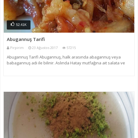
52.41K
Abugannuş Tarifi
Pirpirim
23 Ağustos 2017
57215
Abugannuş Tarifi Abugannuş, halk arasında abagannuş veya
babagannuş adı ile bilinir. Aslında Hatay mutfağına ait salata ve
meze türüdür. Bu sebeple soğuk tüketilir. Anavatanı Lübnan’dır.
Fakat her yörenin kendine göre bir abugannuş tarifi