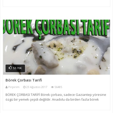
kadar Gaziantep yöresine özgü bir çorbada olsa kadim ve
unutulmaya süz tutmuş yemeklerden biridir. Tı
53.70K
Börek Çorbası Tarifi
Pirpirim
23 Ağustos 2017
56485
BÖREK ÇORBASI TARİFİ Börek çorbası, sadece Gaziantep yöresine
özgü bir yemek çeşidi değildir. Anadolu da birden fazla börek
çorbası çeşidi vardır. Bu çeşitlerden salçalı ekşili börek çorbası,
mantılı, börek aşı ya da yüksük ç