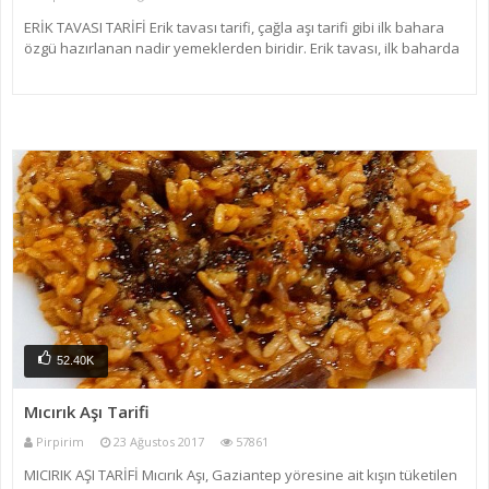
ERİK TAVASI TARİFİ Erik tavası tarifi, çağla aşı tarifi gibi ilk bahara
özgü hazırlanan nadir yemeklerden biridir. Erik tavası, ilk baharda
yeşil eriğin ekşili ve sulu olduğu dönemde hazırlanır. Erik tavası ekşili
et yemeklerine en güzel
52.40K
Mıcırık Aşı Tarifi
Pirpirim
23 Ağustos 2017
57861
MICIRIK AŞI TARİFİ Mıcırık Aşı, Gaziantep yöresine ait kışın tüketilen