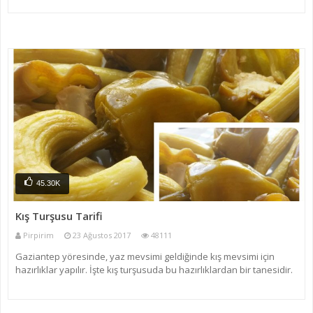
Henüz olgunlaşmamış duru
45.30K
Kış Turşusu Tarifi
Pirpirim
23 Ağustos 2017
48111
Gaziantep yöresinde, yaz mevsimi geldiğinde kış mevsimi için
hazırlıklar yapılır. İşte kış turşusuda bu hazırlıklardan bir tanesidir.
Yaz mevsiminde yetişen sebzelerden yapılır. Acir eşgilisi olarak da
bilinir. Acir: Gaziantep yöresinde, a