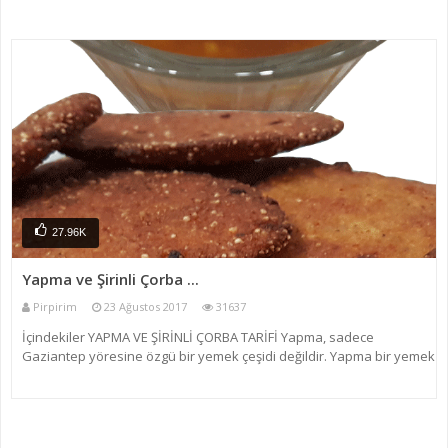
27.96K
Yapma ve Şirinli Çorba ...
Pirpirim
23 Ağustos 2017
31637
İçindekiler YAPMA VE ŞİRİNLİ ÇORBA TARİFİ Yapma, sadece
Gaziantep yöresine özgü bir yemek çeşidi değildir. Yapma bir yemek
den ziyade daha çok atıştırmalık olarak sofraları süsleyen bir
lezzettir. Kimine göre vazgeçilmez bir lezze