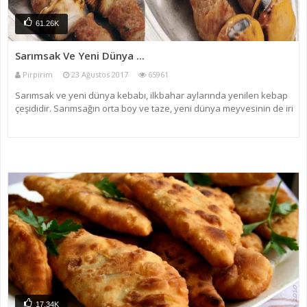
61.26K
Sarımsak Ve Yeni Dünya ...
Pirpirim
23 Ağustos 2017
65961
Sarımsak ve yeni dünya kebabı, ilkbahar aylarında yenilen kebap
çeşididir. Sarımsağın orta boy ve taze, yeni dünya meyvesinin de iri
ve taze olması önemlidir. Gaziantep yöresinde kebap çeşidi oldukça
fazladır. Sarımsak ve yeni dünya kebabı
17.34K