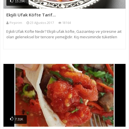
13.29K
Ekşili Ufak Köfte Tarif...
Pirpirim
23 Ağustos 2017
18164
Eşkili Ufak Köfte Nedir? Ekşili ufak köfte, Gaziantep ve yöresine ait
olan geleneksel bir tencere yemeğidir. Kış mevsiminde tüketilen
ekşili ufak köfte, Gaziantep de şekli itibarı ile Yuvarlama yemeğiyle
benzerlik gösterir. Yuvarlama tarifi içi
7.31K