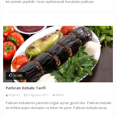
bir yemek çeşididir. Yazın ayıklanarak kurutulan patlıcan
başlarından hazırlanır ve kışın tüketilir. Gaziantep yöresinde, Börk
Aşı veya Ezik aşı olarak bilin
31.59K
Patlıcan Kebabı Tarifi
Pirpirim
23 Ağustos 2017
38395
Patlıcan Kebabının yanında soğuk ayran güzel olur. Patlıcan Kebabı
ile birlikte pişen domates ve biber ile yenir. Patlıcan Kebabı lavaş
veya açık ekmek ile dürüm edilerek yenir. Patlıcan Kebabı patlıcanın