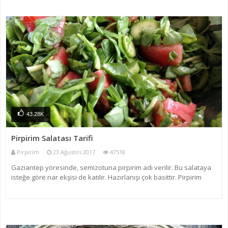
43.28K
Pirpirim Salatası Tarifi
Pirpirim
23 Ağustos 2017
47518
Gaziantep yöresinde, semizotuna pirpirim adı verilir. Bu salataya
isteğe göre nar ekşisi de katılır. Hazırlanışı çok basittir. Pirpirim
Salatası yani semizotu salatası salata çeşitleri arasında pek nadir
olandır. Pirpirim Omega 3 açısından