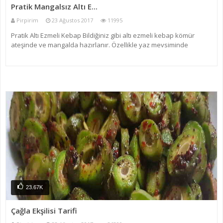
Pratik Mangalsız Altı E...
Pirpirim
23 Ağustos 2017
11995
Pratik Altı Ezmeli Kebap Bildiğiniz gibi altı ezmeli kebap kömür
ateşinde ve mangalda hazırlanır. Özellikle yaz mevsiminde
olgunlaşan domatesle harika bir lezzet ile damaklarımızı süzler.
Ama altı ezmeli kebabı hazırlaması bir o kadar da yoru
23.67K
Çağla Ekşilisi Tarifi