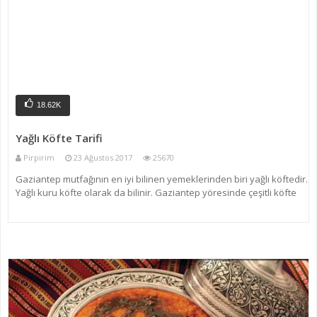
18.62K
Yağlı Köfte Tarifi
Pirpirim
23 Ağustos 2017
25670
Gaziantep mutfağının en iyi bilinen yemeklerinden biri yağlı köftedir.
Yağlı kuru köfte olarak da bilinir. Gaziantep yöresinde çeşitli köfte
tarifleri vardır, yağlı köfte ince bulgurdan hazırlanan köfte çeşididir.
Sebzelerin bol ve taze ol