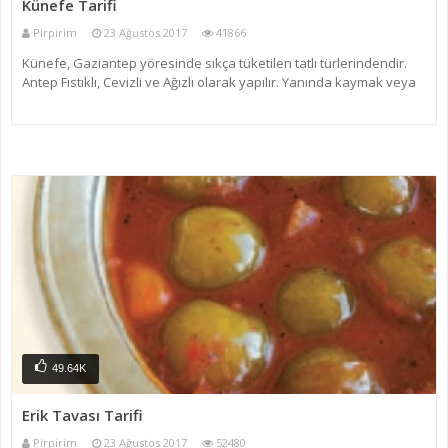
Künefe Tarifi
Pirpirim
23 Ağustos 2017
41866
Künefe, Gaziantep yöresinde sıkça tüketilen tatlı türlerindendir.
Antep Fıstıklı, Cevizli ve Ağızlı olarak yapılır. Yanında kaymak veya
dondurma ile tercih edilir. Ağız: Halk arasında “Ağız Sütü” olarak
bilinir ve büyük ve küçük
49.64K
Erik Tavası Tarifi
Pirpirim
23 Ağustos 2017
52480