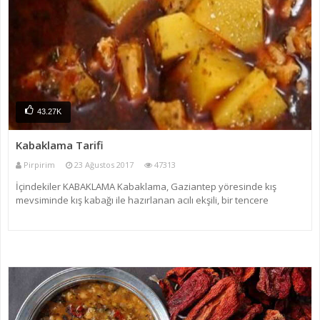
43.27K
Kabaklama Tarifi
Pirpirim
23 Ağustos 2017
47313
İçindekiler KABAKLAMA Kabaklama, Gaziantep yöresinde kış
mevsiminde kış kabağı ile hazırlanan acılı ekşili, bir tencere
yemeğidir. Fakat, yaz mevsiminde taze kabağın bol olduğu
dönemde de taze kabakla yapılabilir. Gaziantep mutfağın�