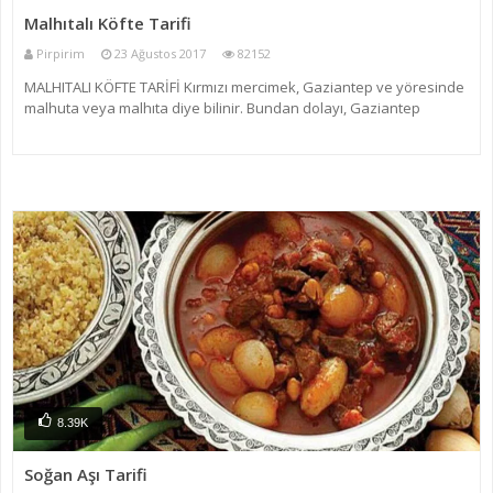
Malhıtalı Köfte Tarifi
Pirpirim
23 Ağustos 2017
82152
MALHITALI KÖFTE TARİFİ Kırmızı mercimek, Gaziantep ve yöresinde
malhuta veya malhıta diye bilinir. Bundan dolayı, Gaziantep
yöresinde mercimek köftesine malhıtalı (malhutalı) köfte denir.
Bilindiği gibi mercimek köftesi, Gaziantep yöresine ai
8.39K
Soğan Aşı Tarifi