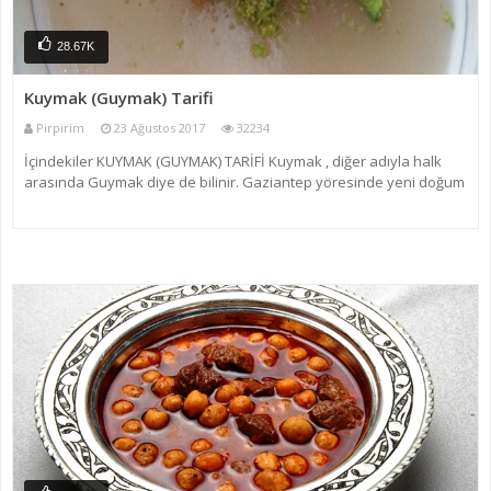
28.67K
Kuymak (Guymak) Tarifi
Pirpirim
23 Ağustos 2017
32234
İçindekiler KUYMAK (GUYMAK) TARİFİ Kuymak , diğer adıyla halk
arasında Guymak diye de bilinir. Gaziantep yöresinde yeni doğum
yapmış olan lohusalara hazırlanır. Bu sayede kuymak sayesinde
yeni doğum yapmış annenin doğum nedeniyle kaybett