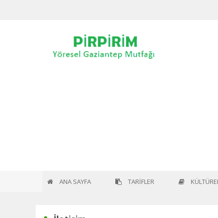
Home
İletişim
ANA SAYFA
TARİFLER
KÜLTÜREL