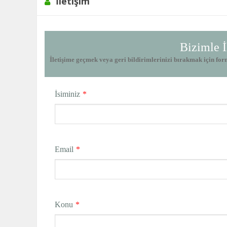
İletişim
Bizimle İ
İletişime geçmek veya geri bildirimlerinizi bırakmak için for
İsiminiz
*
Email
*
Konu
*