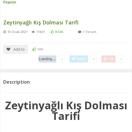
Pirpirim
Zeytinyağlı Kış Dolması Tarifi
10 Ocak 2021
11631
1 Yorum
9.01K
Add to
9.01K
Loading...
Share
Tweet
+1
0
0
0
Description
Zeytinyağlı Kış Dolması
Tarifi