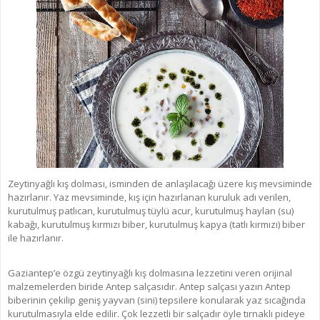
Zeytinyağlı kış dolması, isminden de anlaşılacağı üzere kış mevsiminde
hazırlanır. Yaz mevsiminde, kış için hazırlanan kuruluk adı verilen,
kurutulmuş patlıcan, kurutulmuş tüylü acur, kurutulmuş haylan (su)
kabağı, kurutulmuş kırmızı biber, kurutulmuş kapya (tatlı kırmızı) biber
ile hazırlanır.
Gaziantep’e özgü zeytinyağlı kış dolmasına lezzetini veren orijinal
malzemelerden biride Antep salçasıdır. Antep salçası yazın Antep
biberinin çekilip geniş yayvan (sini) tepsilere konularak yaz sıcağında
kurutulmasıyla elde edilir. Çok lezzetli bir salçadır öyle tırnaklı pideye