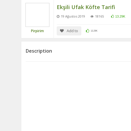
Ekşili Ufak Köfte Tarifi
19 Ağustos 2019
18165
13.29K
Add to
Pirpirim
13.29K
Description