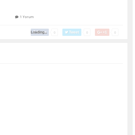
1 Yorum
Loading...
Share
Tweet
+1
0
0
0