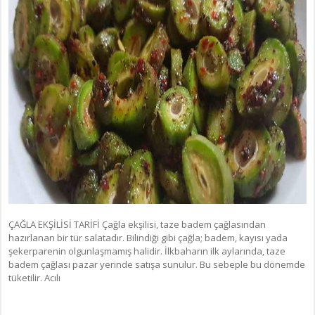
ÇAĞLA EKŞİLİSİ TARİFİ Çağla ekşilisi, taze badem çağlasından
hazırlanan bir tür salatadır. Bilindiği gibi çağla; badem, kayısı yada
şekerparenin olgunlaşmamış halidir. İlkbaharın ilk aylarında, taze
badem çağlası pazar yerinde satışa sunulur. Bu sebeple bu dönemde
tüketilir. Acılı