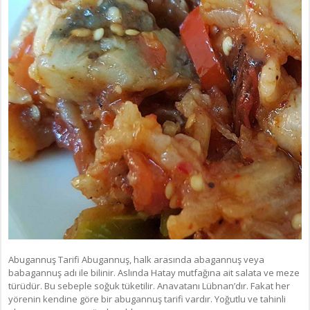
Abugannuş Tarifi Abugannuş, halk arasında abagannuş veya
babagannuş adı ile bilinir. Aslında Hatay mutfağına ait salata ve meze
türüdür. Bu sebeple soğuk tüketilir. Anavatanı Lübnan’dır. Fakat her
yörenin kendine göre bir abugannuş tarifi vardır. Yoğutlu ve tahinli