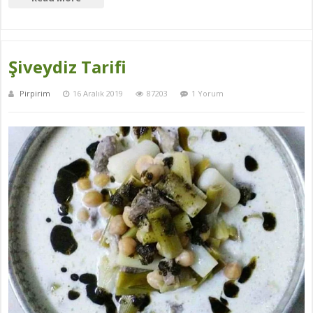
Şiveydiz Tarifi
Pirpirim
16 Aralık 2019
87203
1 Yorum