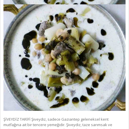
ŞİVEYDİZ TARİFİ Şiveydiz, sadece Gaziantep geleneksel kent
mutfağına ait bir tencere yemeğidir. Şiveydiz, taze sarımsak ve