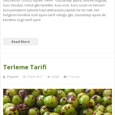
GAZİANTEP USULÜ AŞURE TARİFİ Gaziantep aşure, dövme buğday,
kuru fasulye, nohut gibi taneliler, kuru incir, kuru üzüm ve benzeri
kuruyemişlerin şekerle kaynatılmasıyla yapılan bir tür tatlı. Her
bölgenin kendine özel aşure tarifi olduğu gibi, Gaziantep aşure de
kendine özgü tarifi içerir
Read More
Terleme Tarifi
Pirpirim
5 Ekim 2017
22368
1 Yorum