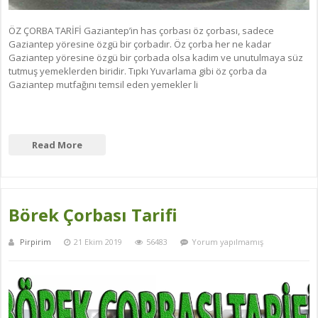
ÖZ ÇORBA TARİFİ Gaziantep’in has çorbası öz çorbası, sadece
Gaziantep yöresine özgü bir çorbadır. Öz çorba her ne kadar
Gaziantep yöresine özgü bir çorbada olsa kadim ve unutulmaya süz
tutmuş yemeklerden biridir. Tıpkı Yuvarlama gibi öz çorba da
Gaziantep mutfağını temsil eden yemekler li
Read More
Börek Çorbası Tarifi
Pirpirim
21 Ekim 2019
56483
Yorum yapılmamış