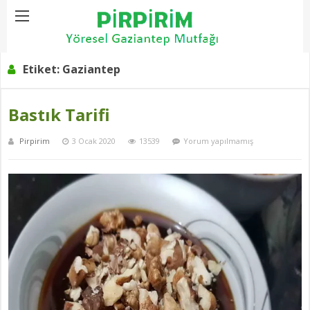
Home
Etiket:
Gaziantep
Etiket:
Gaziantep
Bastık Tarifi
Pirpirim
3 Ocak 2020
13539
Yorum yapılmamış