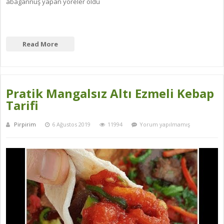
abagannuş yapan yöreler oldu
Read More
Pratik Mangalsız Altı Ezmeli Kebap
Tarifi
Pirpirim
6 Ağustos 2019
11994
Yorum yapılmamış