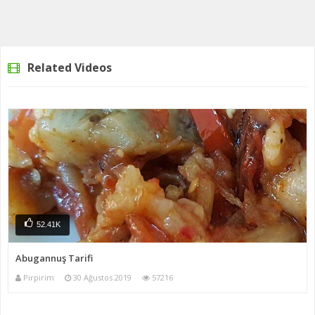
Related Videos
52.41K
Abugannuş Tarifi
Pirpirim
30 Ağustos 2019
57216