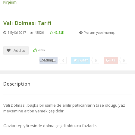
Pirpirim
Vali Dolması Tarifi
5 Eylül 2017
48826
Yorum yapılmamış
41.31K
Add to
41.31K
Loading...
Share
Tweet
+1
0
0
0
Description
Vali Dolması, başka bir isimle de anılır patlıcanların taze olduğu yaz
mevsimine ait bir yemek çeşididir.
Gaziantep yöresinde dolma çeşidi oldukça fazladır.