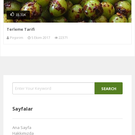
15.31K
Terleme Tarifi
Pirpirim
5 Ekim 2017
22371
Sayfalar
Ana Sayfa
Hakkımızda