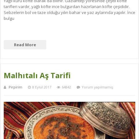
Yağlı kuru köfte olarak da bilinir. Gaziantep yöresinde çeşitli köfte
tarifleri vardır, yağlı köfte ince bulgurdan hazırlanan köfte çeşididir.
Sebzelerin bol ve taze olduğu yılın bahar ve yaz aylarında yapılır. İnce
bulgu
Read More
Malhıtalı Aş Tarifi
Pirpirim
8 Eylül 2017
64842
Yorum yapılmamış