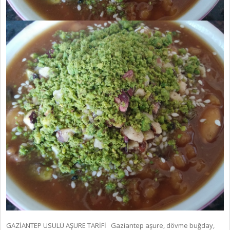
GAZİANTEP USULÜ AŞURE TARİFİ Gaziantep aşure, dövme buğday,