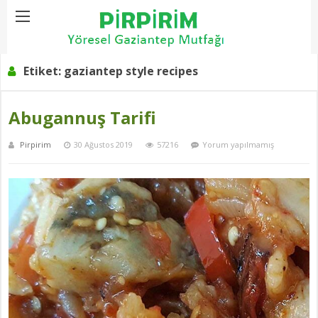
Home
Etiket:
gaziantep style recipes
Etiket:
gaziantep style recipes
Abugannuş Tarifi
Pirpirim
30 Ağustos 2019
57216
Yorum yapılmamış