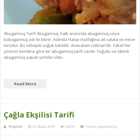
Abugannuş Tarifi Abugannuş, halk arasında abagannuş veya
babagannuş adı ile bilinir. Aslında Hatay mutfağına ait salata ve meze
türüdür. Bu sebeple soğuk tüketilir. Anavatanı Lübnan’dır. Fakat her
yörenin kendine göre bir abugannuş tarifi vardır. Yoğutlu ve tahinli
abagannuş yapan yöreler oldu
Read More
Çağla Ekşilisi Tarifi
Pirpirim
22 Nisan 2019
26299
Yorum yapılmamış