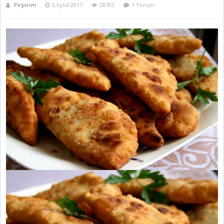
Pirpirim
6 Eylül 2017
28703
1 Yorum