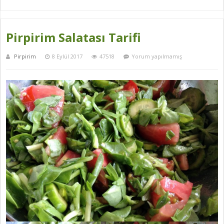
Pirpirim Salatası Tarifi
Pirpirim
8 Eylül 2017
47518
Yorum yapılmamış