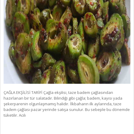
ÇAĞLA EKŞİLİSİ TARİFİ Çağla ekşilisi, taze badem çağlasından
hazırlanan bir tür salatadır. Bilindiği gibi çağla; badem, kayısı yada
şekerparenin olgunlaşmamış halidir. İlkbaharın ilk aylarında, taze
badem çağlası pazar yerinde satışa sunulur. Bu sebeple bu dönemde
tüketilir. Acılı