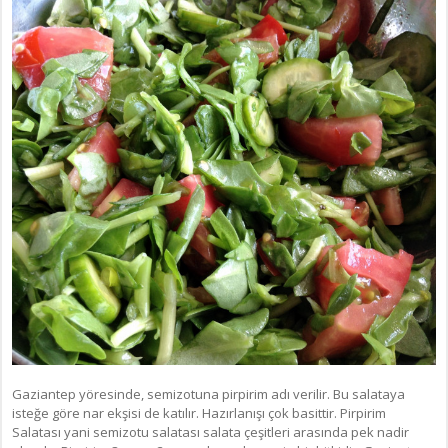
Gaziantep yöresinde, semizotuna pirpirim adı verilir. Bu salataya
isteğe göre nar ekşisi de katılır. Hazırlanışı çok basittir. Pirpirim
Salatası yani semizotu salatası salata çeşitleri arasında pek nadir