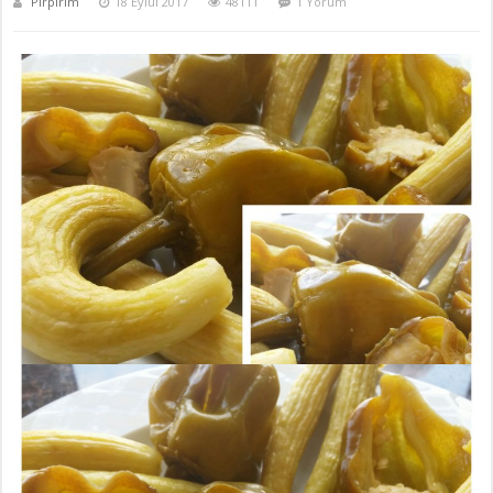
Pirpirim
18 Eylül 2017
48111
1 Yorum