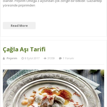
olandır. Pirpirim Omega 3 açısından çok zengin bir bitkidir. Gaziantep
yöresinde pirpirimden
Read More
Çağla Aşı Tarifi
Pirpirim
8 Eylül 2017
31359
1 Yorum