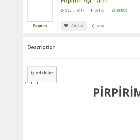
Pirpirim Aşı Tarifi
5 Eylül 2017
52166
48.53K
Add to
Pirpirim
48.53K
Description
İçindekiler
PİRPİRİM