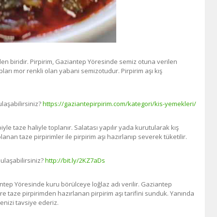
en biridir. Pirpirim, Gaziantep Yöresinde semiz otuna verilen
ları mor renkli olan yabani semizotudur. Pirpirim aşı kış
laşabilirsiniz?
https://gaziantepirpirim.com/kategori/kis-yemekleri/
le taze haliyle toplanır. Salatası yapılır yada kurutularak kış
nan taze pirpirimler ile pirpirim aşı hazırlanıp severek tüketilir.
laşabilirsiniz?
http://bit.ly/2KZ7aDs
antep Yöresinde kuru börülceye loğlaz adı verilir. Gaziantep
re taze pirpirimden hazırlanan pirpirim aşı tarifini sunduk. Yanında
enizi tavsiye ederiz.