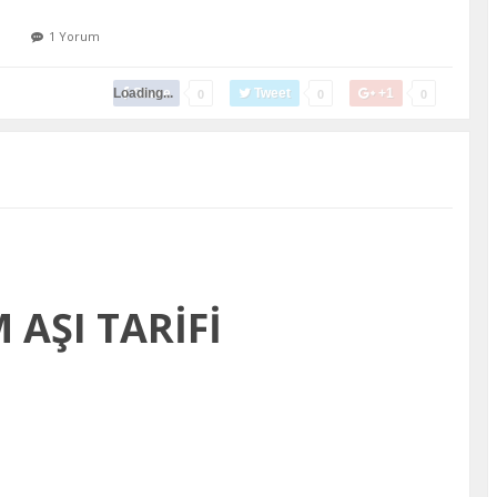
1 Yorum
Loading...
Share
Tweet
+1
0
0
0
 AŞI TARİFİ