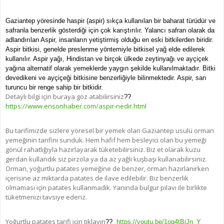
Gaziantep yöresinde haspir (aspir) sıkça kullanılan bir baharat türüdür ve
safranla benzerlik gösterdiği için çok karıştırılır. Yalancı safran olarak da
adlandırılan Aspir, insanların yetiştirmiş olduğu en eski bitkilerden biridir.
Aspir bitkisi, genelde preslenme yöntemiyle bitkisel yağ elde edilerek
kullanılır. Aspir yağı, Hindistan ve birçok ülkede zeytinyağı ve ayçiçek
yağına alternatif olarak yemeklerde yaygın şekilde kullanılmaktadır. Bitki
devedikeni ve ayçiçeği bitkisine benzerliğiyle bilinmektedir. Aspir, sarı
turuncu bir renge sahip bir bitkidir.
Detaylı bilgi için buraya göz atabilirsiniz
??
https://www.ensonhaber.com/aspir-nedir.html
Bu tarifimizde sizlere yöresel bir yemek olan Gaziantep usulü orman
yemeğinin tarifini sunduk. Hem hafif hem besleyici olan bu yemeği
gönül rahatlığıyla hazırlayarak tüketebilirsiniz. Biz et olarak kuzu
gerdan kullandık siz pirzola ya da az yağlı kuşbaşı kullanabilirsiniz.
Orman, yoğurtlu patates yemeğine de benzer, orman hazırlanırken
içerisine az miktarda patates de ilave edilebilir. Biz benzerlik
olmaması için patates kullanmadık. Yanında bulgur pilavı ile birlikte
tüketmenizi tavsiye ederiz.
Yoğurtlu patates tarifi için tıklayın
??
https://youtu.be/1oq4tBjJn_Y