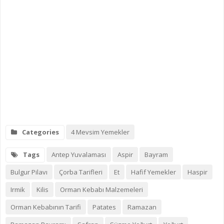
Categories
4 Mevsim Yemekler
Tags
Antep Yuvalaması
Aspir
Bayram
Bulgur Pilavı
Çorba Tarifleri
Et
Hafif Yemekler
Haspir
Irmik
Kilis
Orman Kebabı Malzemeleri
Orman Kebabının Tarifi
Patates
Ramazan