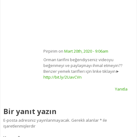
Pirpirim on
Mart 20th, 2020 - 9:06am
Orman tarifini beğendiyseniz videoyu
beğenmeyi ve paylaşmayı ihmal etmeyin??
Benzer yemek tarifleri için linke tıklayın►
http://bit.ly/2UavCVn
Yanıtla
Bir yanıt yazın
E-posta adresiniz yayınlanmayacak.
Gerekli alanlar
*
ile
işaretlenmişlerdir