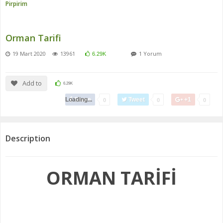
Pirpirim
Orman Tarifi
19 Mart 2020
13961
1 Yorum
6.29K
Add to
6.29K
Loading...
Share
Tweet
+1
0
0
0
Description
ORMAN TARİFİ