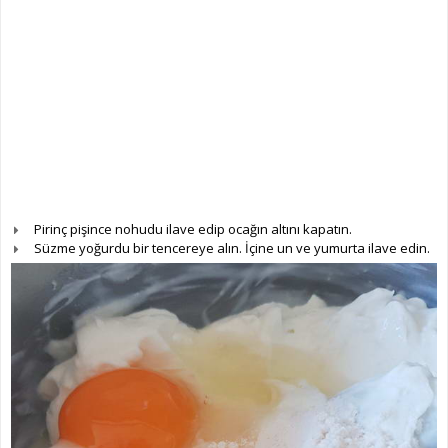
Pirinç pişince nohudu ilave edip ocağın altını kapatın.
Süzme yoğurdu bir tencereye alın. İçine un ve yumurta ilave edin.