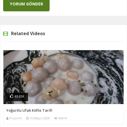
Related Videos
63.81K
Yoğurtlu Ufak Köfte Tarifi
Pirpirim
15 Mayıs 2020
66614