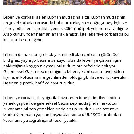
Lebeniye çorbası, aslen Lübnan mutfağına aittir. Lübnan mutfağının
en güzel çorbaları arasında bulunur Türkiye’nin doğu, güneydoğu ve
güney bölgeleri genellikle yemek kültürünü ipek yolundan aracılığı ile
Arap kültüründen harmanlanarak almıştır. İşte lebeniye çorbası da bu
kültürün bir örneğidir.
Lübnan da hazırlanışı oldukça zahmetli olan çorbanın görüntüsü
bildiğimiz yayla çorbasına benziyor olsa da lebeniye çorbası içine
daldırdığınız kaşığınız kıymalı-bulgurlu minik köftelerle doluyor.
Geleneksel Gaziantep mutfağında lebeniye çorbasına ilave edilen
kıyma, et köftesi haline getirilmeden olduğu gibi ilave edilip, kavrulur.
Hazırlanışı pratik, hafif ve doyurucudur.
Lebeniye çorbası gibi yoğurtla hazırlanan içine pirinç ilave edilen
yemek çeşitleri de geleneksel Gaziantep mutfağında mevcuttur.
Yuvarlama bilinen yemekler içinde en ünlüsüdür. Türk Patent ve
Marka Kurumuna yapılan başvurular sonucu UNESCO tarafından
Yuvarlama’ya coğrafi işaret tescili yapıldı.