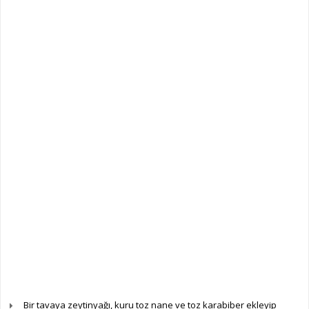
Bir tavaya zeytinyağı, kuru toz nane ve toz karabiber ekleyip