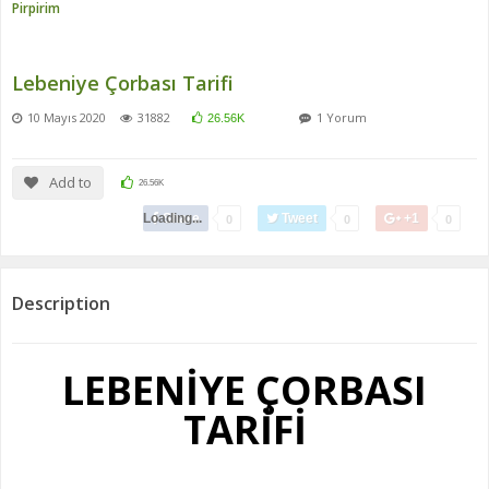
Pirpirim
Lebeniye Çorbası Tarifi
10 Mayıs 2020
31882
1 Yorum
26.56K
Add to
26.56K
Loading...
Share
Tweet
+1
0
0
0
Description
LEBENİYE ÇORBASI
TARİFİ