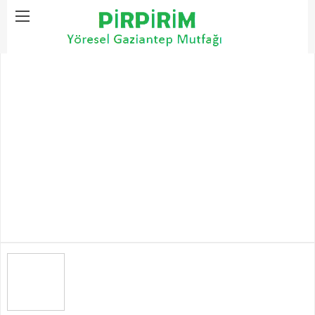
Home
4 Mevsim Yemekler
Lebeniye Çorbası Tarifi