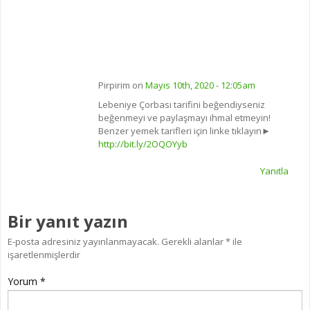
Pirpirim on
Mayıs 10th, 2020 - 12:05am
Lebeniye Çorbası tarifini beğendiyseniz
beğenmeyi ve paylaşmayı ihmal etmeyin!
Benzer yemek tarifleri için linke tıklayın►
http://bit.ly/2OQOYyb
Yanıtla
Bir yanıt yazın
E-posta adresiniz yayınlanmayacak.
Gerekli alanlar
*
ile
işaretlenmişlerdir
Yorum
*