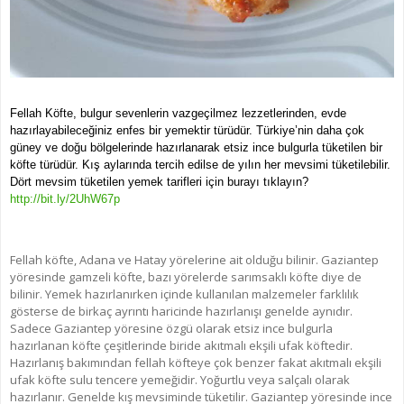
Fellah Köfte, bulgur sevenlerin vazgeçilmez lezzetlerinden, evde
hazırlayabileceğiniz enfes bir yemektir türüdür. Türkiye’nin daha çok
güney ve doğu bölgelerinde hazırlanarak etsiz ince bulgurla tüketilen bir
köfte türüdür. Kış aylarında tercih edilse de yılın her mevsimi tüketilebilir.
Dört mevsim tüketilen yemek tarifleri için burayı tıklayın?
http://bit.ly/2UhW67p
Fellah köfte, Adana ve Hatay yörelerine ait olduğu bilinir. Gaziantep
yöresinde gamzeli köfte, bazı yörelerde sarımsaklı köfte diye de
bilinir. Yemek hazırlanırken içinde kullanılan malzemeler farklılık
gösterse de birkaç ayrıntı haricinde hazırlanışı genelde aynıdır.
Sadece Gaziantep yöresine özgü olarak etsiz ince bulgurla
hazırlanan köfte çeşitlerinde biride akıtmalı ekşili ufak köftedir.
Hazırlanış bakımından fellah köfteye çok benzer fakat akıtmalı ekşili
ufak köfte sulu tencere yemeğidir. Yoğurtlu veya salçalı olarak
hazırlanır. Genelde kış mevsiminde tüketilir. Gaziantep yöresinde ince