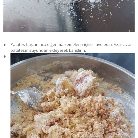
Patates haşlanınca diğer malzemelerin içine ilave edin. Azar azar
patatesin suyundan ekleyerek karıştırın.