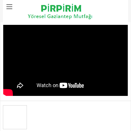
Home
4 Mevsim Yemekler
Fellah Köfte Tarifi