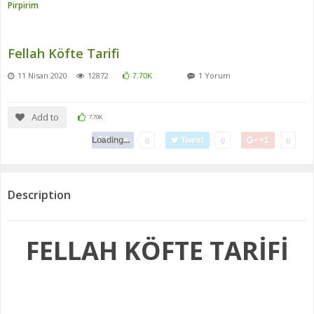
Pirpirim
Fellah Köfte Tarifi
11 Nisan 2020
12872
1 Yorum
7.70K
Add to
7.70K
Loading...
Share
Tweet
+1
0
0
0
Description
FELLAH KÖFTE TARİFİ