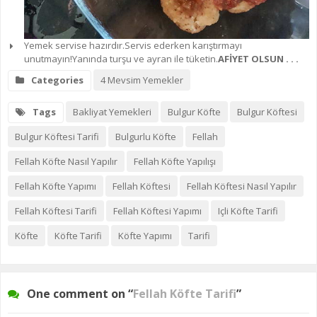
Yemek servise hazırdır.Servis ederken karıştırmayı
unutmayın!Yanında turşu ve ayran ile tüketin.
AFİYET OLSUN . . .
Categories
4 Mevsim Yemekler
Tags
Bakliyat Yemekleri
Bulgur Köfte
Bulgur Köftesi
Bulgur Köftesi Tarifi
Bulgurlu Köfte
Fellah
Fellah Köfte Nasıl Yapılır
Fellah Köfte Yapılışı
Fellah Köfte Yapımı
Fellah Köftesi
Fellah Köftesi Nasıl Yapılır
Fellah Köftesi Tarifi
Fellah Köftesi Yapımı
Içli Köfte Tarifi
Köfte
Köfte Tarifi
Köfte Yapımı
Tarifi
One comment on “
Fellah Köfte Tarifi
”