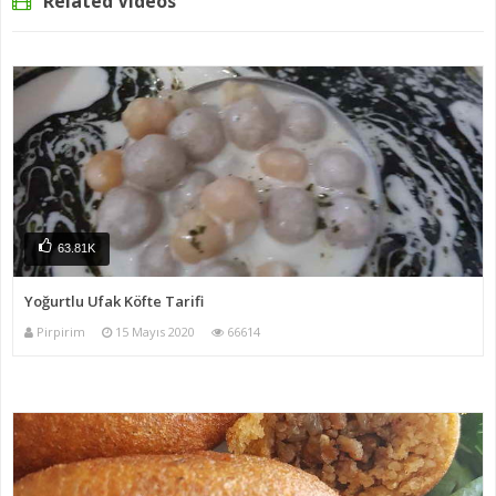
Related Videos
63.81K
Yoğurtlu Ufak Köfte Tarifi
Pirpirim
15 Mayıs 2020
66614