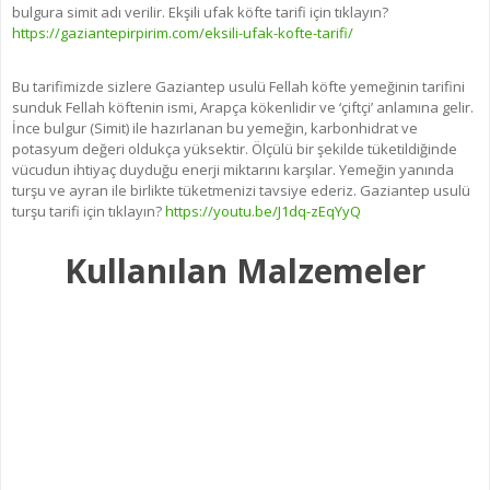
bulgura simit adı verilir. Ekşili ufak köfte tarifi için tıklayın?
https://gaziantepirpirim.com/eksili-ufak-kofte-tarifi/
Bu tarifimizde sizlere Gaziantep usulü Fellah köfte yemeğinin tarifini
sunduk Fellah köftenin ismi, Arapça kökenlidir ve ‘çiftçi’ anlamına gelir.
İnce bulgur (Simit) ile hazırlanan bu yemeğin, karbonhidrat ve
potasyum değeri oldukça yüksektir. Ölçülü bir şekilde tüketildiğinde
vücudun ihtiyaç duyduğu enerji miktarını karşılar. Yemeğin yanında
turşu ve ayran ile birlikte tüketmenizi tavsiye ederiz. Gaziantep usulü
turşu tarifi için tıklayın?
https://youtu.be/J1dq-zEqYyQ
Kullanılan Malzemeler