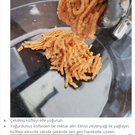
Çekilmiş köfteyi elle yoğurun.
Yoğurdunuz köfteden bir miktar alın. Elinizi zeytinyağı ile yağlayın.
Köfteyi elinizde silindir şeklinde ileri geri hareketle uzatın.