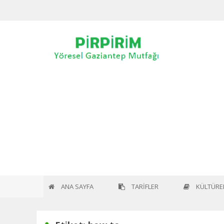
Home
Etiket:
how to
ANA SAYFA
TARİFLER
KÜLTÜREL