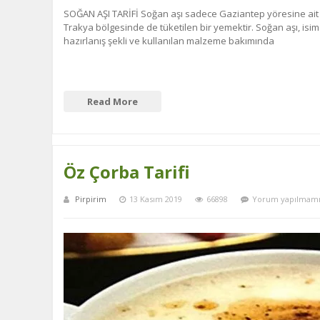
SOĞAN AŞI TARİFİ Soğan aşı sadece Gaziantep yöresine ait 
Trakya bölgesinde de tüketilen bir yemektir. Soğan aşı, isi
hazırlanış şekli ve kullanılan malzeme bakımında
Read More
Öz Çorba Tarifi
Pirpirim
13 Kasım 2019
66898
Yorum yapılmamı