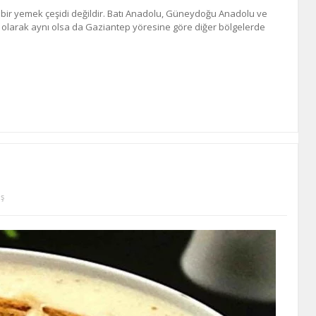
bir yemek çeşidi değildir. Batı Anadolu, Güneydoğu Anadolu ve
m olarak aynı olsa da Gaziantep yöresine göre diğer bölgelerde
ş