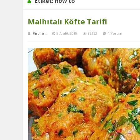
Etiket:
how to
Malhıtalı Köfte Tarifi
Pirpirim
9 Aralık 2019
82152
1 Yorum