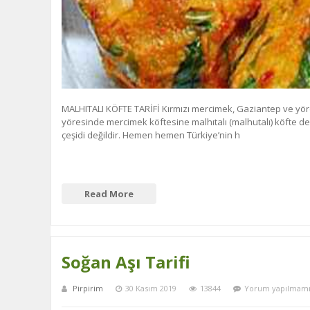
MALHITALI KÖFTE TARİFİ Kırmızı mercimek, Gaziantep ve yör
yöresinde mercimek köftesine malhıtalı (malhutalı) köfte den
çeşidi değildir. Hemen hemen Türkiye’nin h
Read More
Soğan Aşı Tarifi
Pirpirim
30 Kasım 2019
13844
Yorum yapılmamı