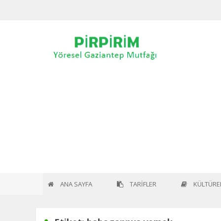
Home
Etiket:
babagannuş yemek
ANA SAYFA
TARİFLER
KÜLTÜREL