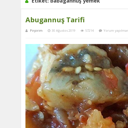
Etiket:
babagannuş yemek
Abugannuş Tarifi
Pirpirim
30 Ağustos 2019
57214
Yorum yapılma