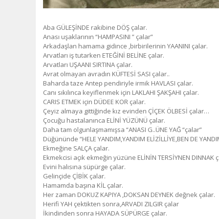
Aba GÜLEŞİNDE rakibine DÖŞ çalar.
Anası uşaklarının “HAMPASINI ” çalar”
Arkadaşlan hamama gidince ,birbirilerinin YAANINI çalar.
Arvatları iş tutarken ETEĞİNİ BELİNE çalar.
Arvatları UŞAANI SIRTINA çalar.
Avrat olmayan avradın KÜFTESİ SASI çalar..
Baharda taze Antep pendiriyle irmik HAVLASI çalar.
Canı sıkılınca keyiflenmek için LAKLAHI ŞAKŞAHI çalar.
CARIS ETMEK için DÜDEE KOR çalar.
Çeyiz almaya gittiğinde kız evinden ÇİÇEK ÖLBESİ çalar…
Çocuğu hastalanınca ELİNİ YÜZÜNÜ çalar.
Daha tam olgunlaşmamışsa “ANASI G..ÜNE YAĞ “çalar”
Düğününde “HELE YANDIM,YANDIM ELİZİLLİYE,BEN DE YANDIM
Ekmeğine SALÇA çalar.
Ekmekcisi açık ekmeğin yüzüne ELİNİN TERSİYNEN DINNAK ç
Evini halısına süpürge çalar.
Gelinçide ÇİBİK çalar.
Hamamda başına KİL çalar.
Her zaman DOKUZ KAPIYA ,DOKSAN DEYNEK değnek çalar.
Herifi YAH çektikten sonra,ARVADI ZILGIR çalar
İkindinden sonra HAYADA SÜPÜRGE çalar.