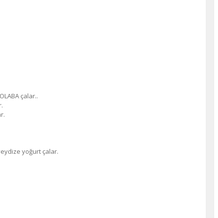
LABA çalar..
r.
r.
ydize yoğurt çalar.