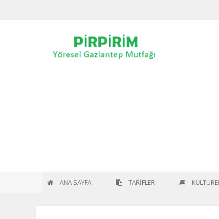
Home
Blogs
Antepli Ne Çalar ?
ANA SAYFA
TARİFLER
KÜLTÜREL