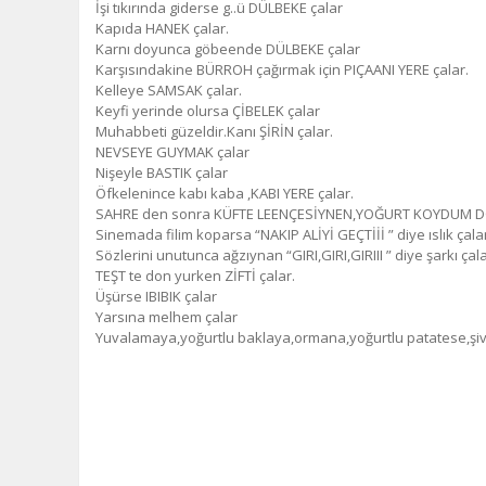
İşi tıkırında giderse g..ü DÜLBEKE çalar
Kapıda HANEK çalar.
Karnı doyunca göbeende DÜLBEKE çalar
Karşısındakine BÜRROH çağırmak için PIÇAANI YERE çalar.
Kelleye SAMSAK çalar.
Keyfi yerinde olursa ÇİBELEK çalar
Muhabbeti güzeldir.Kanı ŞİRİN çalar.
NEVSEYE GUYMAK çalar
Nişeyle BASTIK çalar
Öfkelenince kabı kaba ,KABI YERE çalar.
SAHRE den sonra KÜFTE LEENÇESİYNEN,YOĞURT KOYDUM DO
Sinemada filim koparsa “NAKIP ALİYİ GEÇTİİİ ” diye ıslık çala
Sözlerini unutunca ağzıynan “GIRI,GIRI,GIRIII ” diye şarkı çala
TEŞT te don yurken ZİFTİ çalar.
Üşürse IBIBIK çalar
Yarsına melhem çalar
Yuvalamaya,yoğurtlu baklaya,ormana,yoğurtlu patatese,şive