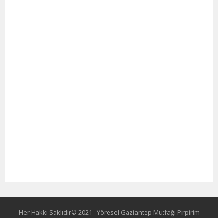
Her Hakkı Saklıdır© 2021 - Yöresel Gaziantep Mutfağı Pirpirim