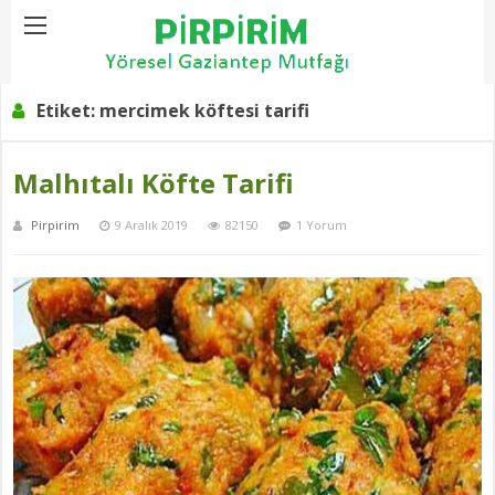
Home
Etiket:
mercimek köftesi tarifi
Etiket:
mercimek köftesi tarifi
Malhıtalı Köfte Tarifi
Pirpirim
9 Aralık 2019
82150
1 Yorum