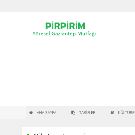
Home
Etiket:
gastronomia
ANA SAYFA
TARİFLER
KÜLTÜREL