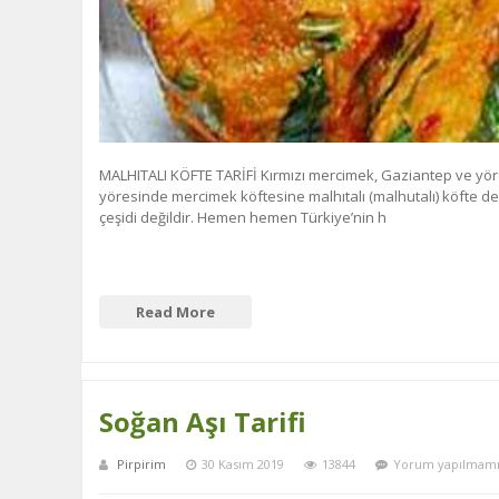
MALHITALI KÖFTE TARİFİ Kırmızı mercimek, Gaziantep ve yör
yöresinde mercimek köftesine malhıtalı (malhutalı) köfte den
çeşidi değildir. Hemen hemen Türkiye’nin h
Read More
Soğan Aşı Tarifi
Pirpirim
30 Kasım 2019
13844
Yorum yapılmamı