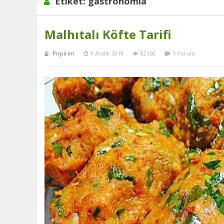
Etiket:
gastronomia
Malhıtalı Köfte Tarifi
Pirpirim
9 Aralık 2019
82150
1 Yorum