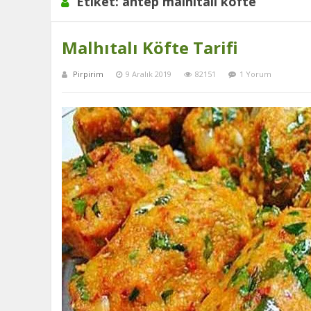
Etiket:
antep malhıtalı köfte
Malhıtalı Köfte Tarifi
Pirpirim
9 Aralık 2019
82151
1 Yorum