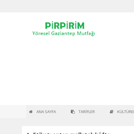
Home
Etiket:
antep malhıtalı köfte
ANA SAYFA
TARİFLER
KÜLTÜREL