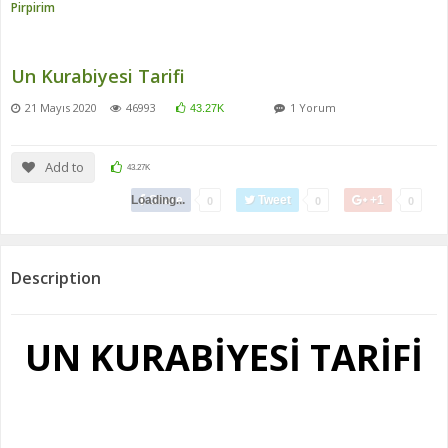
Pirpirim
Un Kurabiyesi Tarifi
21 Mayıs 2020
46993
1 Yorum
43.27K
Add to
43.27K
Loading...
Share
Tweet
+1
0
0
0
Description
UN KURABİYESİ TARİFİ