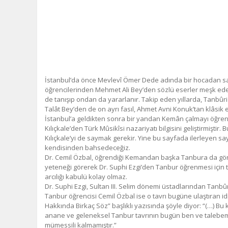
İstanbul’da önce Mevlevî Ömer Dede adında bir hocadan saz
öğrencilerinden Mehmet Ali Bey’den sözlü eserler meşk eder
de tanışıp ondan da yararlanır. Takip eden yıllarda, Tanbûri
Talât Bey’den de on ayrı fasıl, Ahmet Avni Konuk’tan klâsik 
İstanbul’a geldikten sonra bir yandan Kemân çalmayı öğreni
Kılıçkale’den Türk Mûsikîsi nazariyatı bilgisini geliştirmişti
Kılıçkale’yi de saymak gerekir. Yine bu sayfada ilerleyen s
kendisinden bahsedeceğiz.
Dr. Cemil Özbal, öğrendiği Kemandan başka Tanbura da gön
yeteneği görerek Dr. Suphi Ezgi’den Tanbur öğrenmesi için te
arcılığı kabulü kolay olmaz.
Dr. Suphi Ezgi, Sultan III. Selim dönemi üstadlarından Tanbûri
Tanbur öğrencisi Cemil Özbal ise o tavrı bugüne ulaştıran id
Hakkında Birkaç Söz” başlıklı yazısında şöyle diyor: “(…) Bu 
anane ve geleneksel Tanbur tavrının bugün ben ve talebe
mümessili kalmamıştır.”