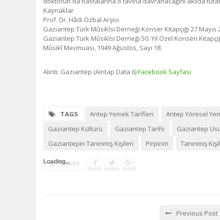
doktorun da hastalarına o tavırla davranacağını akılda tutar
Kaynaklar
Prof. Dr. Hâdi Özbal Arşivi.
Gaziantep Türk Mûsikîsi Derneği Konser Kitapçığı 27 Mayıs 
Gaziantep Türk Mûsikîsi Derneği 50. Yıl Özel Konseri Kitapçığ
Mûsikî Mecmuası, 1949 Ağustos, Sayı 18.
Alıntı: Gaziantep (Aintap Data 6)
Facebook Sayfası
TAGS
Antep Yemek Tarifleri
Antep Yöresel Yem
Gaziantep Kültürü
Gaziantep Tarihi
Gaziantep Usu
Gaziantepin Tanınmış Kişileri
Pirpirim
Tanınmış Kişi
Loading...
SHARE
Previous Post