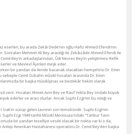
 eserleri, bu arada Zekâi Dede’nin oğlu Hafız Ahmed Efendi’nin
. Sonraları Mehmet Ali Bey aracılığı ile Zekâizâde Ahmed Efendi ile
 Cemil Bey’in arkadaşlarından, Ûdi Nevres Bey’in yetiştirmesi Refik
eserler ve Mevlevî Âyinleri meşk eder.
rken bir yandan da ileride bacanak olacakları hemşehrisi Dr. Emin
r. Bu sebeple Cemil Özbal’ın mûsikî hocaları arasında Dr. Emin
ayılarımızda bir başka mûsikîşinas ve bestekâr hekim olarak
ül verir. Hocaları Ahmet Avni Bey ve Rauf Yekta Bey ondaki büyük
şvik ederler ve aracı olurlar. Ancak Suphi Ezgi’nin bu isteği ve
 İzak’ın sürüp gelen tavrının son temsilcisidir. Suphi Ezgi’nin
i. Suphi Ezgi 1949 tarihli Mûsikî Mecmuası’ndaki “Tanbur Tavrı
konuda bir yandan teselliye vesile olacak bir nokta var ki o da,
m Antep Amerikan Hastahanesi operatörü Dr. Cemil Bey’den başka