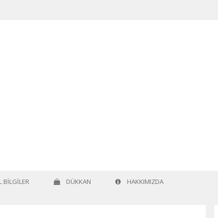
ûsikîşinas )
 BILGILER
DÜKKAN
HAKKIMIZDA