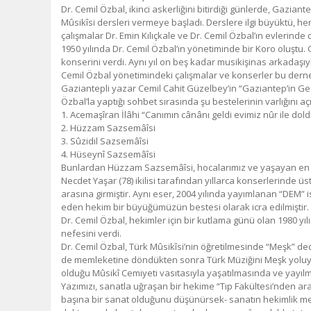
Dr. Cemil Özbal, ikinci askerliğini bitirdiği günlerde, Gaziant
Mûsikîsi dersleri vermeye başladı. Derslere ilgi büyüktü, her
çalışmalar Dr. Emin Kılıçkale ve Dr. Cemil Özbal’ın evlerinde 
1950 yılında Dr. Cemil Özbal’ın yönetiminde bir Koro oluştu. 
konserini verdi. Aynı yıl on beş kadar musikişinas arkadaşıy
Cemil Özbal yönetimindeki çalışmalar ve konserler bu dern
Gaziantepli yazar Cemil Cahit Güzelbey’in “Gaziantep’in Geçmi
Özbal’la yaptığı sohbet sırasında şu bestelerinin varlığını açı
1. Acemaşîran İlâhi “Canımın cânânı geldi evimiz nûr ile dol
2. Hüzzam Sazsemâîsi
3. Sûzidil Sazsemâîsi
4. Hüseynî Sazsemâîsi
Bunlardan Hüzzam Sazsemâîsi, hocalarımız ve yaşayan en ö
Necdet Yaşar (78) ikilisi tarafından yıllarca konserlerinde ü
arasına girmiştir. Aynı eser, 2004 yılında yayımlanan “DEM
eden hekim bir büyüğümüzün bestesi olarak icra edilmiştir.
Dr. Cemil Özbal, hekimler için bir kutlama günü olan 1980 yı
nefesini verdi.
Dr. Cemil Özbal, Türk Mûsikîsi’nin öğretilmesinde “Meşk” ded
de memleketine döndükten sonra Türk Müziğini Meşk yoluyla 
olduğu Mûsikî Cemiyeti vasıtasıyla yaşatılmasında ve yayılma
Yazımızı, sanatla uğraşan bir hekime “Tıp Fakültesi’nden ara
başına bir sanat olduğunu düşünürsek- sanatın hekimlik me