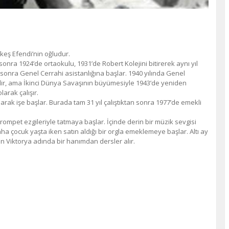
keş Efendi’nin oğludur.
sonra 1924’de ortaokulu, 1931’de Robert Kolejini bitirerek aynı yıl
n sonra Genel Cerrahi asistanlığına başlar. 1940 yılında Genel
 edilir, ama İkinci Dünya Savaşının büyümesiyle 1943’de yeniden
arak çalışır.
ak işe başlar. Burada tam 31 yıl çalıştıktan sonra 1977’de emekli
trompet ezgileriyle tatmaya başlar. İçinde derin bir müzik sevgisi
ha çocuk yaşta iken satın aldığı bir orgla emeklemeye başlar. Altı ay
 Viktorya adında bir hanımdan dersler alır.