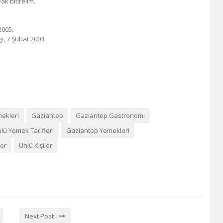
ak bitirelim.
2005.
ı, 7 Şubat 2003.
ekleri
Gaziantep
Gaziantep Gastronomi
lü Yemek Tarifleri
Gaziantep Yemekleri
ler
Ünlü Kişiler
Next Post