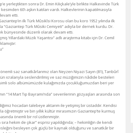
ep’e yerleştikten sonra Dr. Emin Kılıçkale’yle birlikte Halkevinde Türk
 kesimden 60’ı aşkın katılan vardı. Halkevlerinin kapatılmasıyla
devam etti.
Gaziantep’in ilk Türk Mûsikîsi Korosu olan bu koro 1952 yılında ilk
la “Gaziantep Türk Mûsiki Cemiyeti” adıyla bir dernek kurdu. Dr.
ek bünyesinde düzenli olarak devam etti.
ş Yıllardaki Müzik Yaşantısı” adlı araştırma kitabı için Dr. Cemil
klamıştır:
du”
nemli saz sanatkârlarımız olan Neyzen Niyazi Sayın (81), Tanbûrî
stün icralarıyla seslendirilmiş ve saz müziğimizin nâdide besteleri
” isimli solo albümümüzde kulağımızda çocukluğumuzdan beri yer
lının “14 Mart Tıp Bayramı’nda” sevenlerinin gözyaşları arasında son
iğimiz hocadan talebeye aktarım ile yetişmiş bir üstaddır. Kendisi
öğretmiştir ve bin yıllık kültür mirasımızın Gaziantep’te kurmuş
sında önemli bir rol üstlenmiştir.
 sıra hekim de çıkar” esprisi yapıldığında; – hekimliğin de kendi
sleğini besleyen çok güçlü bir kaynak olduğunu ve sanatkâr bir