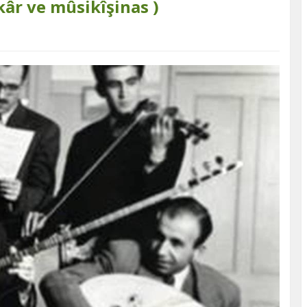
kâr ve mûsikîşinas )