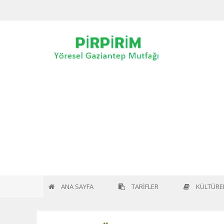
Home
Blogs
Dr. Cemil Özbal (Hekim, Bestekâr Ve M
ANA SAYFA
TARİFLER
KÜLTÜREL