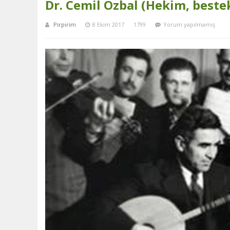
Dr. Cemil Özbal (Hekim, beste
Pirpirim
8 Ekim 2017
1799
Yorum yapılmamış