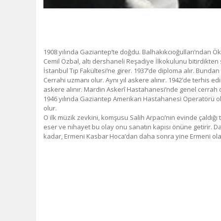
1908 yılında Gaziantep’te doğdu. Balhakıkcıoğulları’ndan Ök
Cemil Özbal, altı dershaneli Reşadiye İlkokulunu bitirdikten 
İstanbul Tıp Fakültesi’ne girer. 1937’de diploma alır. Bunda
Cerrahi uzmanı
olur. Aynı yıl askere alınır. 1942’de terhis
askere alınır. Mardin Askerî Hastahanesi’nde genel cerrah ol
1946 yılında Gaziantep Amerikan Hastahanesi Operatörü olar
olur.
O ilk müzik zevkini, komşusu Salih Arpacı’nın evinde çaldığı 
eser ve nihayet bu olay onu sanatın kapısı önüne getirir. Da
kadar, Ermeni Kasbar Hoca’dan daha sonra yine Ermeni olan